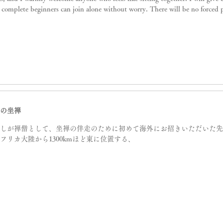
 complete beginners can join alone without worry. There will be no forced 
園の坐禅
しが禅僧として、坐禅の伴走のために初めて海外にお招きいただいた先は、
フリカ大陸から1300kmほど東に位置する、