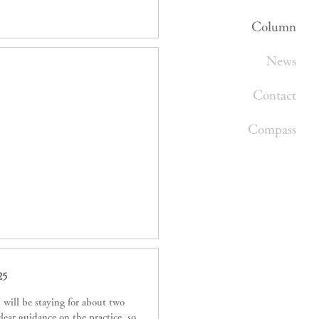
Column
News
Contact
Compass
25
lear guidance on the practice, so