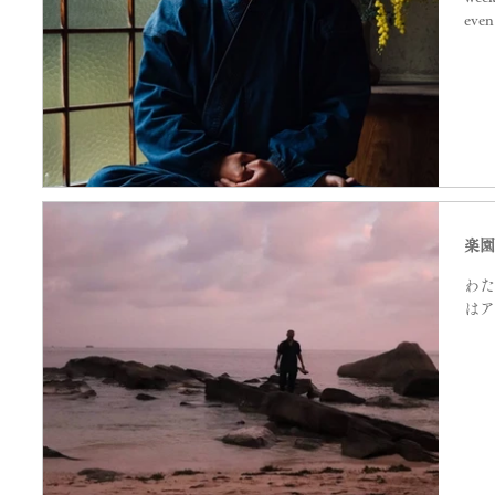
even
楽
わた
はア