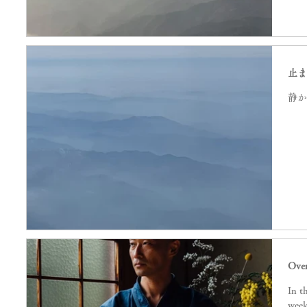
止
静
Over
In the
week