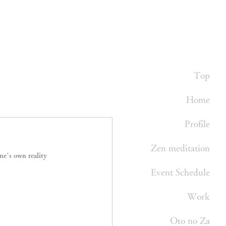
Top
Home
Profile
Zen meditation
ne’s own reality
Event Schedule
Work
Oto no Za