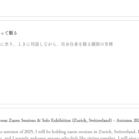
まって観る
かに坐り、ときに対話しながら、自分自身を探る個別の坐禅
seas Zazen Sessions & Solo Exhibition (Zurich, Switzerland) – Autumn 20
 autumn of 2025, I will be holding zazen sessions in Zurich, Switzerland. I will be staying for about two
s, and I warmly welcome anyone who feels like sitting together. I will give c