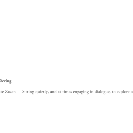
 Seeing
ate Zazen — Sitting quietly, and at times engaging in dialogue, to explore o