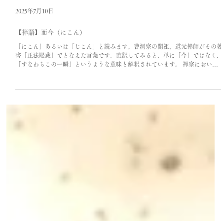
2025年7月10日
【禅語】而今（にこん）
「にこん」あるいは「じこん」と読みます。曹洞宗の開祖、道元禅師がその
書「正法眼蔵」でとなえた言葉です。直訳してみると、単に「今」ではなく
「すなわちこの一瞬」というような意味と解釈されています。 禅宗において
は、一般的な「時」というものの捉え方と違った「時」の捉え方をします