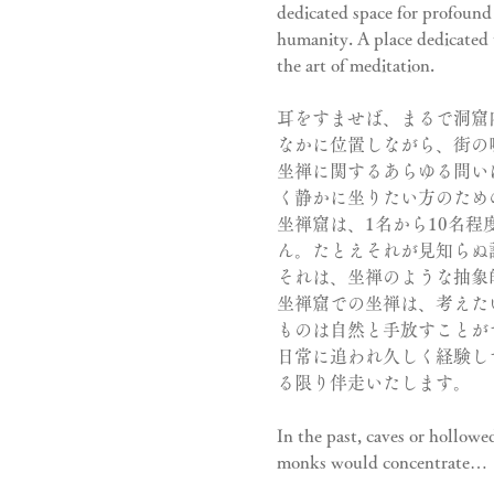
dedicated space for profound 
humanity. A place dedicated t
the art of meditation.
耳をすませば、まるで洞窟
なかに位置しながら、街の
坐禅に関するあらゆる問い
く静かに坐りたい方のため
坐禅窟は、1名から10名
ん。たとえそれが見知らぬ
それは、坐禅のような抽象
坐禅窟での坐禅は、考えた
ものは自然と手放すことが
日常に追われ久しく経験し
る限り伴走いたします。
In the past, caves or hollow
monks would concentrate…