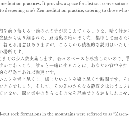
meditation practices. It provides a space for abstract conversation
o deepening one's Zen meditation practice, catering to those who w
内を滴り落ちる一滴の水の音が聞こえてくるような、暗く静か
喧騒から切り離された、路地奥の暗いほら穴。集中して坐るた
に答える用意はありますが、こちらから積極的な説明はいたしま
の場所です。
程度までの少人数実施します。各々のペースを尊重したいので、
誰かであっても、誰かと一緒に坐ることは、あなたの背中を押
的な行為であれば尚更です。
いことを考え尽くし、感じたいことを感じ尽くす時間です。そ
できるでしょう。そして、その先のさらなる静寂を味わうこと
ていない、深い集中のさらにその先を経験できるかもしれませ
ed-out rock formations in the mountains were referred to as “Zaze