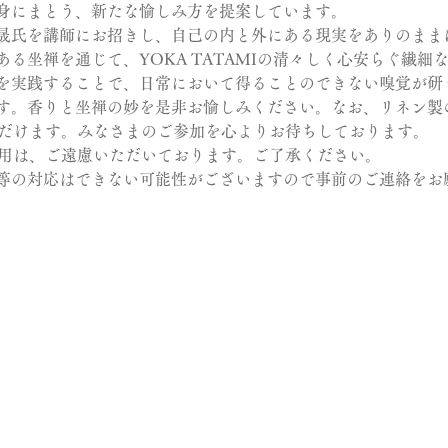
身にまとう、新たな愉しみ方を提案しています。
晟氏を講師にお招きし、自己の内と外にある現実をありのまま
る坐禅を通じて、YOKA TATAMIの清々しく心安らぐ繊細
を実践することで、日常において得ることのできない嗅覚が研
す。香りと坐禅の妙を是非お愉しみください。なお、リネン製の
いただけます。みなさまのご参加を心よりお待ちしております。
利用は、ご遠慮いただいております。ご了承ください。
等の対応はできない可能性がございますので事前のご連絡をお