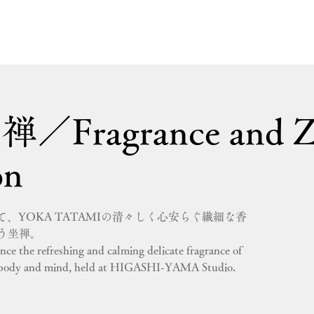
Fragrance and Z
on
dioにて、YOKA TATAMIの清々しく心安らぐ繊細な香
う坐禅。
ence the refreshing and calming delicate fragrance of
dy and mind, held at HIGASHI-YAMA Studio.