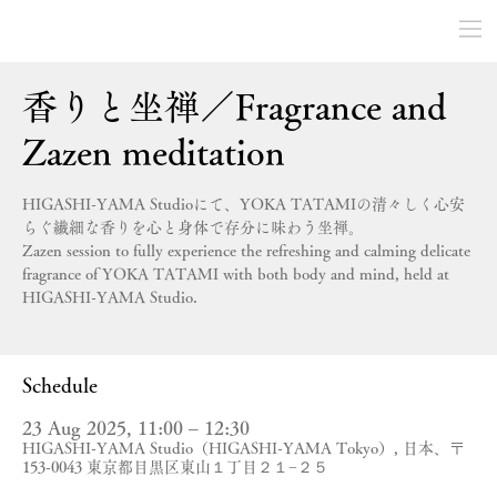
香りと坐禅／Fragrance and
Zazen meditation
HIGASHI-YAMA Studioにて、YOKA TATAMIの清々しく心安
らぐ繊細な香りを心と身体で存分に味わう坐禅。
Zazen session to fully experience the refreshing and calming delicate
fragrance of YOKA TATAMI with both body and mind, held at
HIGASHI-YAMA Studio.
Schedule
23 Aug 2025, 11:00 – 12:30
HIGASHI-YAMA Studio（HIGASHI-YAMA Tokyo）, 日本、〒
153-0043 東京都目黒区東山１丁目２１−２５