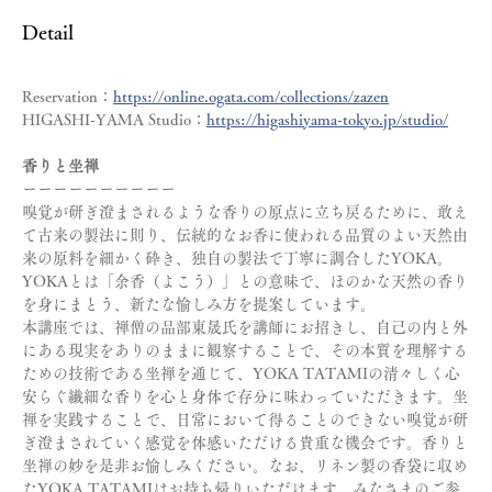
Detail
Reservation：
https://online.ogata.com/collections/zazen
HIGASHI-YAMA Studio：
https://higashiyama-tokyo.jp/studio/
香りと坐禅
ーーーーーーーーーー
嗅覚が研ぎ澄まされるような香りの原点に立ち戻るために、敢え
て古来の製法に則り、伝統的なお香に使われる品質のよい天然由
来の原料を細かく砕き、独自の製法で丁寧に調合したYOKA。
YOKAとは「余香（よこう）」との意味で、ほのかな天然の香り
を身にまとう、新たな愉しみ方を提案しています。
本講座では、禅僧の品部東晟氏を講師にお招きし、自己の内と外
にある現実をありのままに観察することで、その本質を理解する
ための技術である坐禅を通じて、YOKA TATAMIの清々しく心
安らぐ繊細な香りを心と身体で存分に味わっていただきます。坐
禅を実践することで、日常において得ることのできない嗅覚が研
ぎ澄まされていく感覚を体感いただける貴重な機会です。香りと
坐禅の妙を是非お愉しみください。なお、リネン製の香袋に収め
たYOKA TATAMIはお持ち帰りいただけます。みなさまのご参