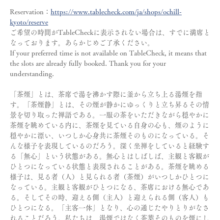
Reservation：
https://www.tablecheck.com/ja/shops/ochill-
kyoto/reserve
ご希望の時間がTableCheckに表示されない場合は、すでに満席と
なっております。あらかじめご了承ください。
If your preferred time is not available on TableCheck, it means that 
the slots are already fully booked. Thank you for your 
understanding.
「茶煙」とは、茶席で湯を沸かす際に釜から立ち上る湯煙を指
す。「茶煙静」とは、その煙が静かにゆっくりと立ち昇るその情
景を切り取った禅語である。一服の茶をいただきながら穏やかに
茶煙を眺めている内に、茶煙を見ている自身の心も、煙のように
穏やかに漂い、いつしか心身共に茶煙そのものになっている。そ
んな様子を表現しているのだろう。深く坐禅をしていると経験す
る「無心」という状態がある。無心とはしばしば、主観と客観が
ひとつになっている状態と表現されることがある。茶煙を眺める
様子は、見る者（人）と見られる者（茶煙）がいつしかひとつに
なっている。主観と客観がひとつになる、茶席における無心であ
る。そしてその時、迎える側（主人）と迎えられる側（客人）も
ひとつになる。「主客一体」となり、心の通じたやりとりがなさ
れることだろう。私たちは、湯煙ではなく茶葉そのものを煙にし