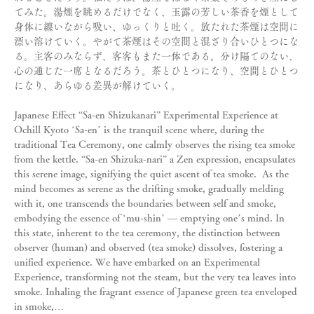
てみた。湯煙を眺めるだけでなく、玉露の芳しい茶香を煙として
身体に纏いながら吸い、ゆっくりと吐く。放たれた茶煙は空間に
漂い溶けていく。やがて茶煙はその空間と混ざり合いひとつにな
る。主客のみならず、客客もまた一体である。分け隔てのない、
心の通じた一席となるだろう。茶とひとつになり、空間とひとつ
になり、あらゆる差異が解けていく。
Japanese Effect “Sa-en Shizukanari” Experimental Experience at 
Ochill Kyoto ‘Sa-en’ is the tranquil scene where, during the 
traditional Tea Ceremony, one calmly observes the rising tea smoke 
from the kettle. “Sa-en Shizuka-nari” a Zen expression, encapsulates 
this serene image, signifying the quiet ascent of tea smoke.  As the 
mind becomes as serene as the drifting smoke, gradually melding 
with it, one transcends the boundaries between self and smoke, 
embodying the essence of ‘mu-shin’ — emptying one’s mind. In 
this state, inherent to the tea ceremony, the distinction between 
observer (human) and observed (tea smoke) dissolves, fostering a 
unified experience. We have embarked on an Experimental 
Experience, transforming not the steam, but the very tea leaves into 
smoke. Inhaling the fragrant essence of Japanese green tea enveloped 
in smoke,…