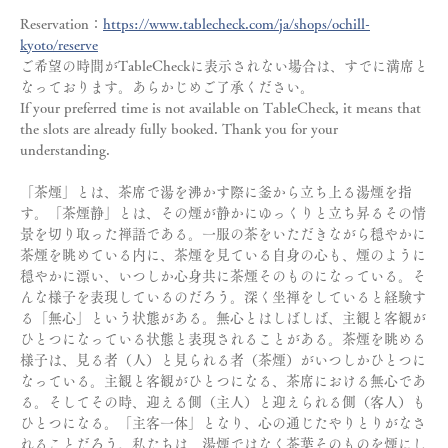
Reservation：
https://www.tablecheck.com/ja/shops/ochill-
kyoto/reserve
ご希望の時間がTableCheckに表示されない場合は、すでに満席と
なっております。あらかじめご了承ください。
If your preferred time is not available on TableCheck, it means that 
the slots are already fully booked. Thank you for your 
understanding.
「茶煙」とは、茶席で湯を沸かす際に釜から立ち上る湯煙を指
す。「茶煙静」とは、その煙が静かにゆっくりと立ち昇るその情
景を切り取った禅語である。一服の茶をいただきながら穏やかに
茶煙を眺めている内に、茶煙を見ている自身の心も、煙のように
穏やかに漂い、いつしか心身共に茶煙そのものになっている。そ
んな様子を表現しているのだろう。深く坐禅をしていると経験す
る「無心」という状態がある。無心とはしばしば、主観と客観が
ひとつになっている状態と表現されることがある。茶煙を眺める
様子は、見る者（人）と見られる者（茶煙）がいつしかひとつに
なっている。主観と客観がひとつになる、茶席における無心であ
る。そしてその時、迎える側（主人）と迎えられる側（客人）も
ひとつになる。「主客一体」となり、心の通じたやりとりがなさ
れることだろう。私たちは、湯煙ではなく茶葉そのものを煙にし