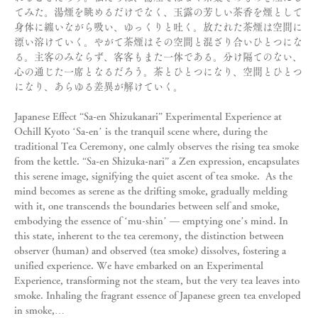
てみた。湯煙を眺めるだけでなく、玉露の芳しい茶香を煙として
身体に纏いながら吸い、ゆっくりと吐く。放たれた茶煙は空間に
漂い溶けていく。やがて茶煙はその空間と混ざり合いひとつにな
る。主客のみならず、客客もまた一体である。分け隔てのない、
心の通じた一席となるだろう。茶とひとつになり、空間とひとつ
になり、あらゆる差異が解けていく。
Japanese Effect “Sa-en Shizukanari” Experimental Experience at 
Ochill Kyoto ‘Sa-en’ is the tranquil scene where, during the 
traditional Tea Ceremony, one calmly observes the rising tea smoke 
from the kettle. “Sa-en Shizuka-nari” a Zen expression, encapsulates 
this serene image, signifying the quiet ascent of tea smoke.  As the 
mind becomes as serene as the drifting smoke, gradually melding 
with it, one transcends the boundaries between self and smoke, 
embodying the essence of ‘mu-shin’ — emptying one’s mind. In 
this state, inherent to the tea ceremony, the distinction between 
observer (human) and observed (tea smoke) dissolves, fostering a 
unified experience. We have embarked on an Experimental 
Experience, transforming not the steam, but the very tea leaves into 
smoke. Inhaling the fragrant essence of Japanese green tea enveloped 
in smoke,…